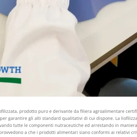
ofilizzata, prodotto puro e derivante da filiera agroalimentare certif
 garantire gli alti standard qualitativi di cui dispone. La liofilizz
ando tutte le componenti nutraceutiche ed arrestando in maniera de
provvedono a che i prodotti alimentari siano conformi ai relativi cri