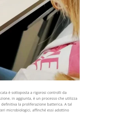
icata è sottoposta a rigorosi controlli da
azione, in aggiunta, è un processo che utilizza
finitiva la proliferazione batterica. A tal
teri microbiologici, affinché essi adottino