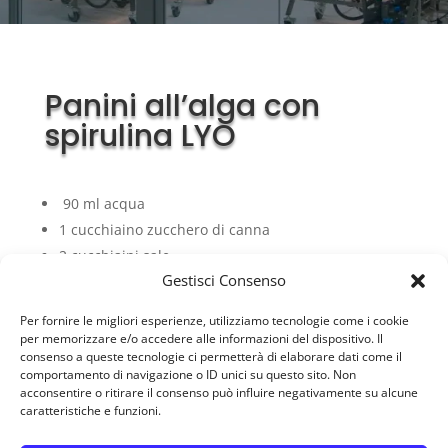
Panini all’alga con
spirulina LYO
90 ml acqua
1 cucchiaino zucchero di canna
2 cucchiaini sale
Gestisci Consenso
260 gr farina
12 gr lievito di birra
Per fornire le migliori esperienze, utilizziamo tecnologie come i cookie
4 c cucchiaini di
Spicc™ LYO
​in polvere
per memorizzare e/o accedere alle informazioni del dispositivo. Il
consenso a queste tecnologie ci permetterà di elaborare dati come il
1 cucchiaino sesamo
comportamento di navigazione o ID unici su questo sito. Non
acconsentire o ritirare il consenso può influire negativamente su alcune
caratteristiche e funzioni.